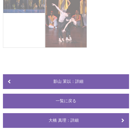
影山 茉以：詳細
一覧に戻る
大橋 真理：詳細